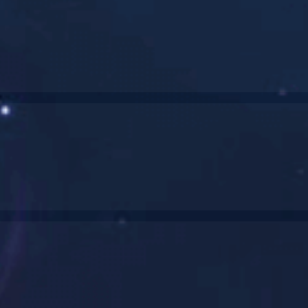
西安制冷设备，值得
作者：admin 发布日期：2018/3/16 关注次数