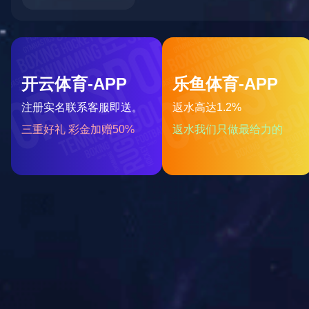
医药冷库
速冻冷库
饮品冷库
乳品冷库
预冷冷库
果品蔬菜冷库
冷藏冷冻冷库
酒店冷库
宾馆冷库
超市冷库
压缩机系列
朋友
江苏雪梅半封闭压缩机
谷轮全封半封压缩机