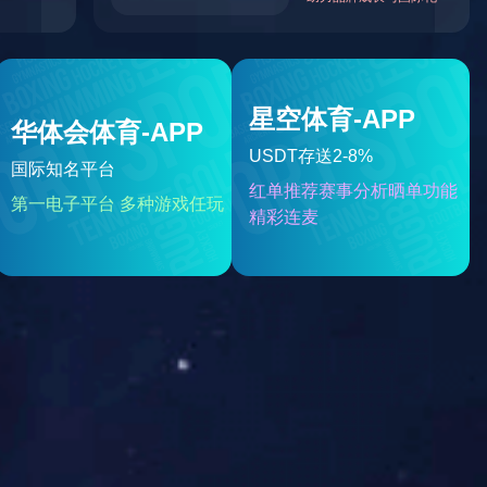
现他们的制冷设备真的特别好，价格也合适，整体的