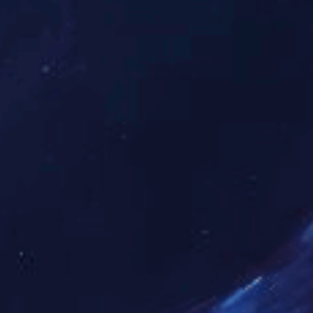
篇:
西安冷库设备，品质如一
【返回列表】
冷工程产业全景透视：重塑现代生活的温度革命
制冷设备在工业领域的应用场景非常广泛，以下是一些主要的应用实例：
革新制冷科技，高效节能制冷设备引领夏日清凉新风尚——行业巨头发布新品，市场反响热烈
安制冷设备有哪些常见问题以及使用方法呢
冷库制作设备有哪些特点，压缩机保护有哪些影响因素呢？