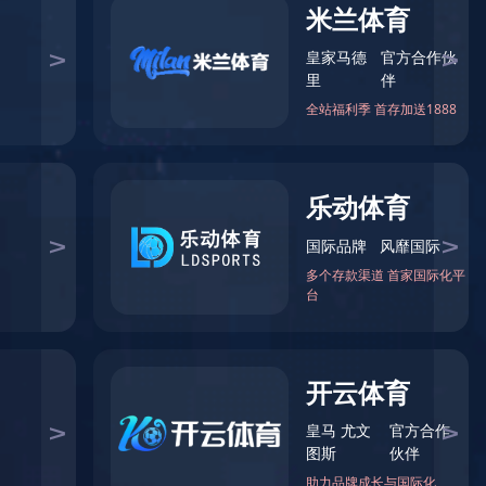
搜索
推荐!
：
二维码分享