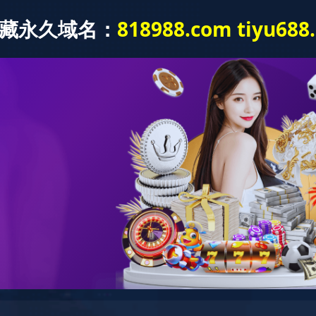
采用全国新型节能环保冷库技术
西北地区冷库安装设计实力公司
压缩机系列
两器系列
业务中心
工程案例