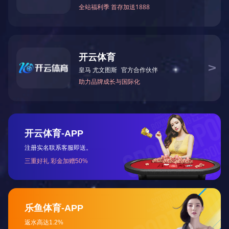
德国北京比泽尔
两器系列
冷凝器
冷风机
咨询热线
4008015683
地址：西安市未央宫李上壕村
尚豪家园小区大门东侧B座2层
10203房号