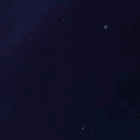
功
了解详情
建设西安冷库都用到哪些材料
3-26
建设西安冷库的费用从几千元到十几
2024
的，正所谓大家的需求不同，在进行
所需的费用是不一样的。至于所…