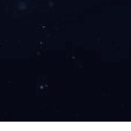
了解详情
星空平台-星空online(中国) 气调保鲜库工程案例
安
…
泉