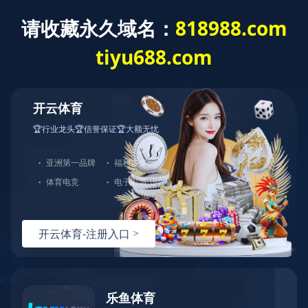
星空平台
欢迎光临星空平台-星空online(中国) 官方网站！
星空平台-星空online(中国)
冷库工程
压缩机系列
联系我们