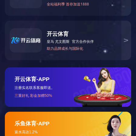
此，应尽力防止空
德国北京比泽尔
（3）定期清除
（4）及时除
（5）利用夏
两器系列
4、保证满足
冷凝器
制冷量小的压缩机
冷风机
5、调整开机
缩机的运行时间，
热门推荐