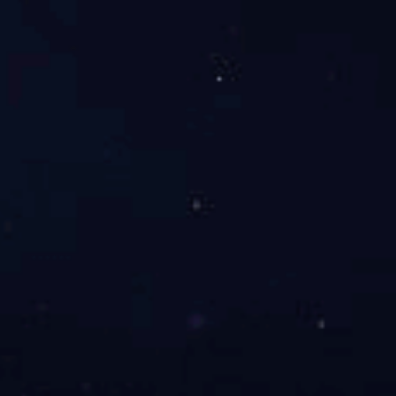
星空平台-星空online(中国) 苹果冷库安装案例
…