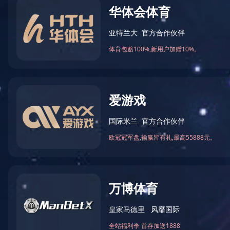
当前位置：
星空平台
>
工程案例
>
工程案例
业务中心
BUSINESS CENTER
冷库工程
厨房冷库
保鲜冷库