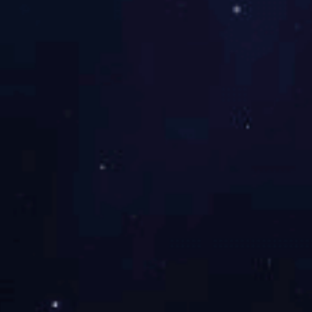
星空平台-星空online(中国) 蔬菜保鲜库
…