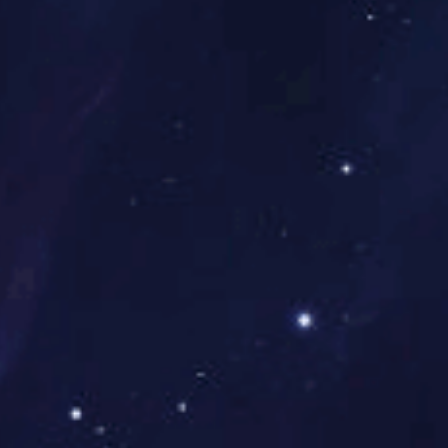
冷库安装中施工有哪些技术？
冷
西安冷库安装中施工有哪些技术
西
西安大型冷库安装价格会不会很高呢?
保
为什么有时候空调不制冷？
教
你会辨认压缩机是否翻新的吗？
西