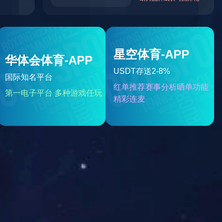
篇:
星空平台-星空online(中国) 食品速冻隧道
【返回列表】