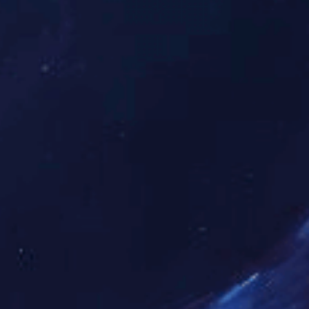
库温度传感器注意事项跟设置问题！
安冷库速冻冷库对食品长期存储起到什么作用？
鲜冷库在安装时应注意哪几点
你保养高低温试验箱的压缩机
安冷库告诉你冷库工程定做的技巧