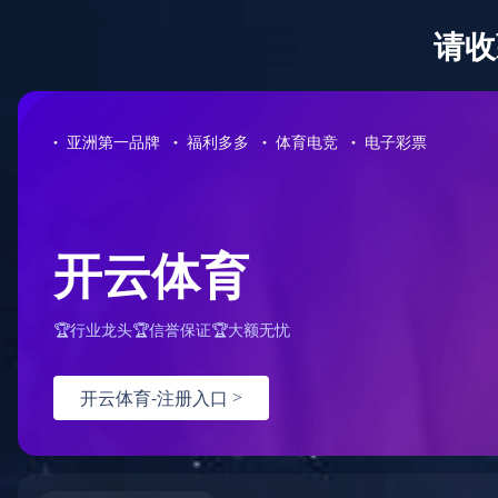
星空平台
欢迎光临星空平台-星空online(中国) 官方网站！
星空平台-星空online(中国)
冷库工程
联系我们