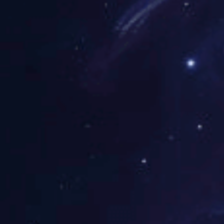
宾馆双温冷库
食品速冻隧道