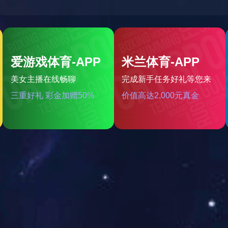
篇:
星空平台-星空online(中国) 气调保鲜库工程案例
下一
推荐阅读】↓
【本文标签】：