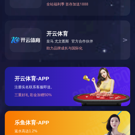
德国北京比泽尔
为什么有时
你会辨认压
两器系列
冷凝器
冷风机
热门推荐