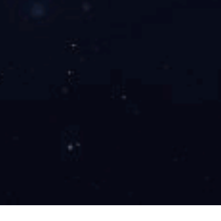
了解详情
星空平台-星空online(中国) 气调保鲜库工程案例
安
…
泉
功