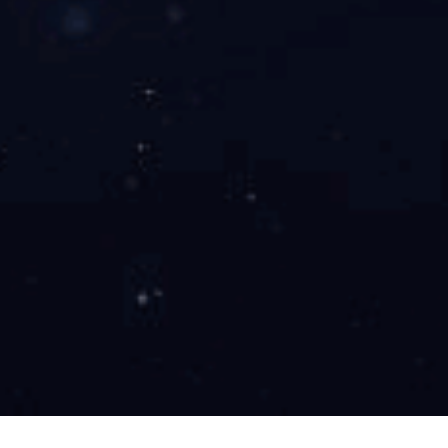
了解详情
星空平台-星空online(中国) 气调保鲜库工程案例
安
…
泉
功