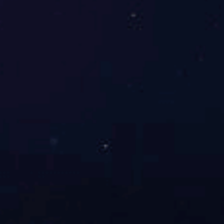
星空平台-星空online(中国) 蔬菜保鲜库
星
…