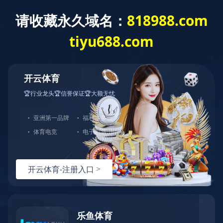
星空平台
欢迎光临星空平台-星空online(中国) 官方网站！
星空平台-星空online(中国)
冷库工程
压缩机系列
联系我们