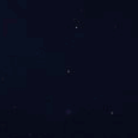
星空平台-星空online(中国) 苹果冷库安装案例
…