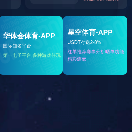
，在朋友的推荐下，我们选择了并行制冷公司的某某
，使我们特别欣慰，因此一直在和他们公司长期有合