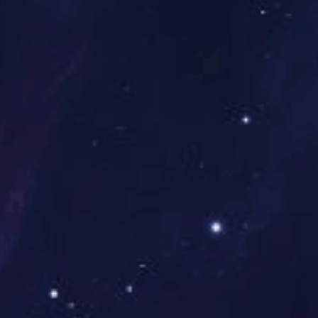
篇:
西安制冷设备厂家
下一
推荐阅读】↓
【本文标签】：
西安冷库设备常见的故障都有哪些呢？
冷
冷食店行业应该如何选择适用的制冷设备
西
西安冷库设备制冷压缩机排气温度不正常怎么办？
西
西安冷库设备告诉你制冷压缩机结霜的原因
你
西安冷库是按平米还是立方来收费的？
西