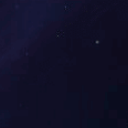
蔬菜预冷库
咨询热线
4008015683
地址：西安市未央宫李上壕村
尚豪家园小区大门东侧B座2层
10203房号