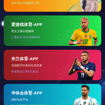
宾馆双温冷库
食品速冻隧道