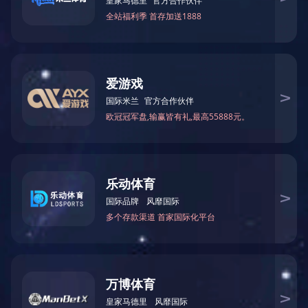
装质量和运行效
医药冷库
首先，选择适合
速冻冷库
库的通风良好，
饮品冷库
乳品冷库
其次，确保冷库
用高效的隔热材
预冷冷库
果品蔬菜冷库
在冷库门的安装
冷藏冷冻冷库
并确保门的安装
酒店冷库
另外，冷库安装
宾馆冷库
装。确保制冷设
超市冷库
和寿命。
压缩机系列
此外，冷库安装
败。因此，在冷
江苏雪梅半封闭压缩机
谷轮全封半封压缩机