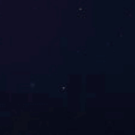
星空平台-星空online(中国) 蔬菜保鲜库
星
…